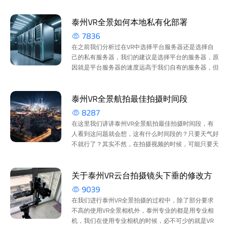
不同方向的内容 2:同时可通过点击对应方向键进入一
下...
泰州VR全景如何本地私有化部署
7836
在之前我们分析过在VR中选择平台服务器还是选择自
己的私有服务器，我们的建议是选择平台的服务器，原
因就是平台服务器的速度远高于我们自有的服务器，但
有的时候有些泰州客户就是想把VR放在自己的服务器
上，...
泰州VR全景航拍最佳拍摄时间段
8287
在这里我们讲讲泰州VR全景航拍最佳拍摄时间段，有
人看到这问题就会想，这有什么时间段的？只要天气好
不就行了？其实不然，在拍摄视频的时候，可能只要天
气好，有太阳，就能拍，但在拍摄VR全景的时候就会
出现...
关于泰州VR云台拍摄镜头下垂的修改方
9039
案
在我们进行泰州VR全景拍摄的过程中，除了部分要求
不高的使用VR全景相机外，泰州专业的都是用专业相
机，我们在使用专业相机的时候，必不可少的就是VR