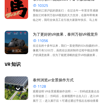
10325
尊敬的江浙沪皖的朋友们： 在过去年一年里非常感谢
朋友们对泰州万创VR视觉的大力支持，在新年即将来
临之时，我司全体员工在引祝大家新年快乐、马上有
钱。 根据2026年国家节假日放假规定和我司实际情
况，我司...
为了更好的VR效果，泰州万创VR视觉升
11056
级高像素高画质相机
在过去的十多年以来，我们一直使用的5D4拍摄的VR，
像素只有3200万，虽然在以前的制作过程中能达到客
户的满意效果，但为了能更清晰的提升VR拍摄效果，
泰州万创VR视觉将相机升级为sony a7r5，6100万像
VR 知识
素，是so...
泰州浏览vr全景操作方式
1128
观看说明 VR全景观看操作说明： 一：扫码或直接点击
分享链接 二：扫码后，在俯视图中点击入口，进入VR
展厅 三：进入展厅后 1:可通过通过手指左右移动查看