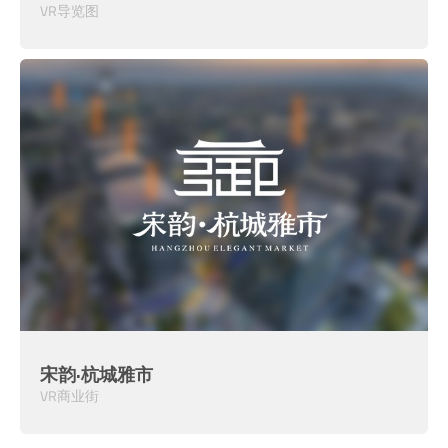
VR导览图
宋韵·杭城雅市
VR商业街